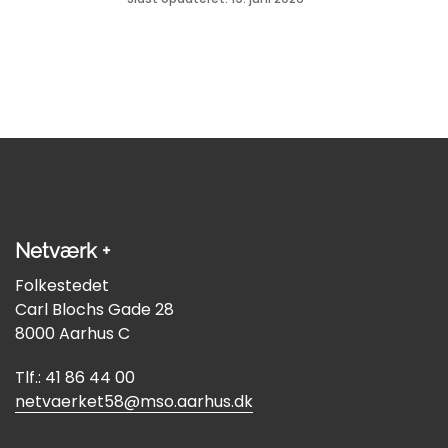
Netværk +
Folkestedet
Carl Blochs Gade 28
8000 Aarhus C
Tlf.: 41 86 44 00
netvaerket58@mso.aarhus.dk