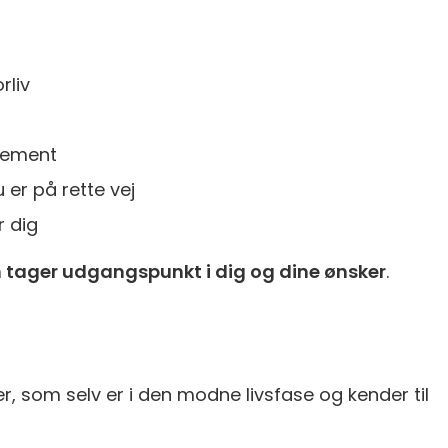
rliv
agement
 er på rette vej
 dig
tager udgangspunkt i dig og dine ønsker
.
der, som selv er i den modne livsfase og kender til