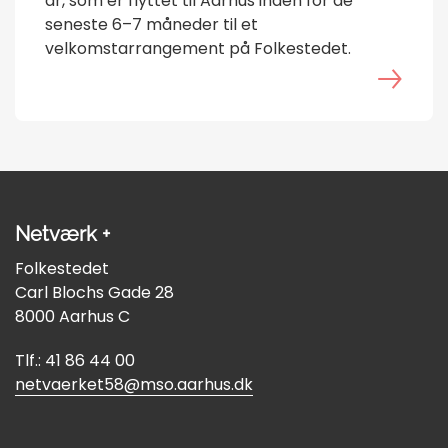
år, som er flyttet til Aarhus inden for de
seneste 6–7 måneder til et
velkomstarrangement på Folkestedet.
Netværk +
Folkestedet
Carl Blochs Gade 28
8000 Aarhus C
Tlf.: 41 86 44 00
netvaerket58@mso.aarhus.dk