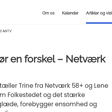
Om os
Kalender
Artikler og vi
d ANTV
ør en forskel – Netværk
rtæller Trine fra Netværk 58+ og Lene
, om Folkestedet og det stærke
vsglæde, forebygger ensomhed og