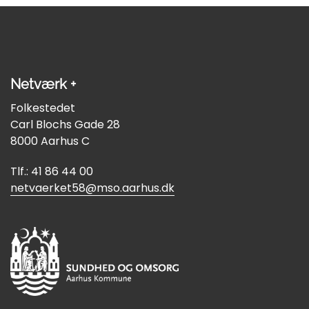
Netværk +
Folkestedet
Carl Blochs Gade 28
8000 Aarhus C
Tlf.: 41 86 44 00
netvaerket58@mso.aarhus.dk