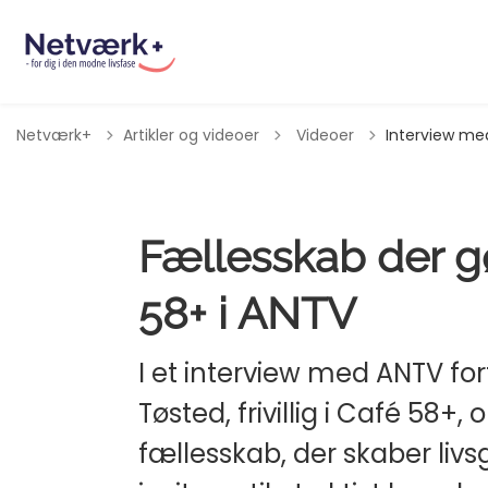
Tilbage til
Netværk+
Artikler og videoer
Videoer
Interview me
Fællesskab der g
58+ i ANTV
I et interview med ANTV fo
Tøsted, frivillig i Café 58+
fællesskab, der skaber li